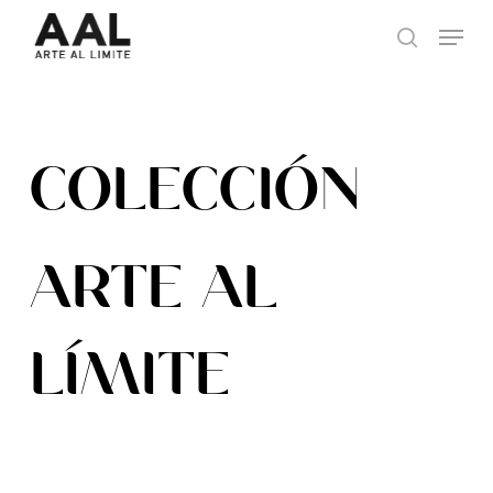
Skip
Menu
to
search
main
content
COLECCIÓN
ARTE AL
LÍMITE