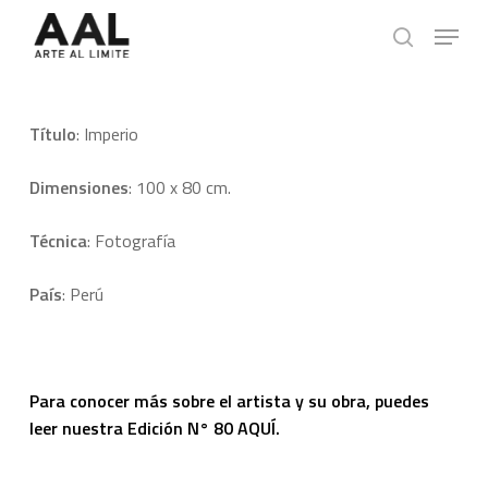
Skip
Menu
to
search
main
content
Título
: Imperio
Dimensiones
: 100 x 80 cm.
T
écnica
: Fotografía
País
: Perú
Para conocer más sobre el artista y su obra, puedes
leer nuestra
Edición N° 80 AQUÍ.