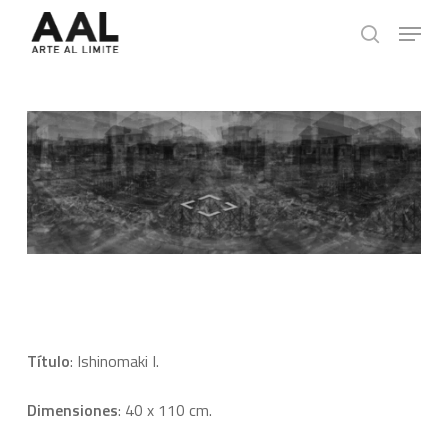
Skip
Menu
to
search
main
content
Título
: Ishinomaki I.
Dimensiones
: 40 x 110 cm.