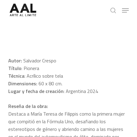
Skip
Menu
to
search
main
content
Autor:
Salvador Crespo
Título
: Pionera
Técnica
: Acrílico sobre tela
Dimensiones:
60 x 80 cm.
Lugar y fecha de creación
: Argentina 2024
Reseña de la obra:
Destaca a María Teresa de Filippis como la primera mujer
que compitió en la Fórmula Uno, desafiando los
estereotipos de género y abriendo camino a las mujeres
en el mundo del automovilismo de élite, dominado por