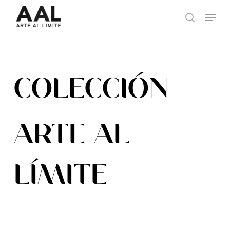
Skip
Menu
to
search
main
content
COLECCIÓN
ARTE AL
LÍMITE