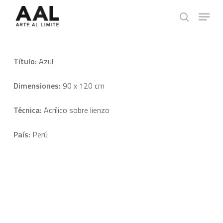
Skip
Menu
to
search
main
content
Título:
Azul
Dimensiones:
90 x 120 cm
Técnica:
Acrílico sobre lienzo
País:
Perú