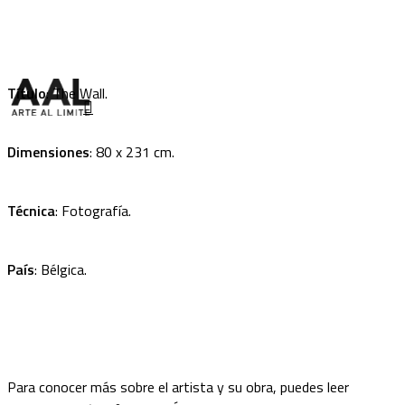
Skip
to
main
content
Título
: The Wall.
search
Menu
Dimensiones
: 80 x 231 cm.
Técnica
: Fotografía.
País
: Bélgica.
Para conocer más sobre el artista y su obra, puedes leer