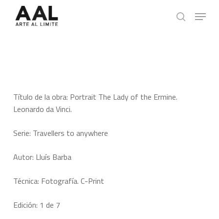
Skip
Menu
to
search
main
content
Título de la obra: Portrait The Lady of the Ermine.
Leonardo da Vinci.
Serie: Travellers to anywhere
Autor: Lluís Barba
Técnica: Fotografía. C-Print
Edición: 1 de 7