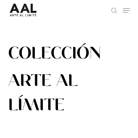
Skip
Menu
to
search
main
content
COLECCIÓN
ARTE AL
LÍMITE