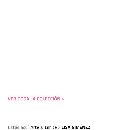
Josué Castro
Josué 
VER TODA LA COLECCIÓN >
Estás aquí:
Arte al Límite
>
LISA GIMÉNEZ