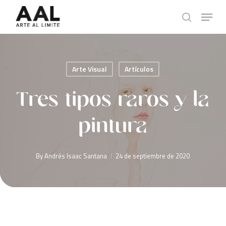
Skip
Menu
to
search
main
content
Arte Visual
Artículos
Tres tipos raros y la
pintura
By
Andrés Isaac Santana
24 de septiembre de 2020