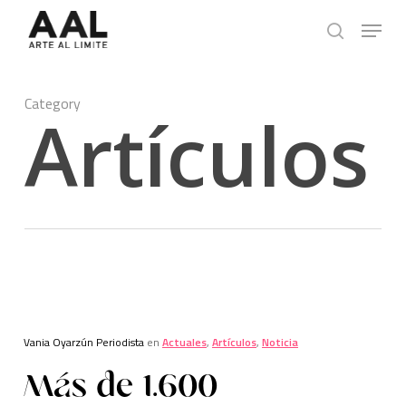
Skip
Menu
to
search
main
content
Category
Artículos
Vania Oyarzún Periodista
en
Actuales
,
Artículos
,
Noticia
Más de 1.600