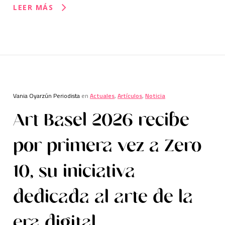
LEER MÁS
Vania Oyarzún Periodista
en
Actuales
,
Artículos
,
Noticia
Art Basel 2026 recibe
por primera vez a Zero
10, su iniciativa
dedicada al arte de la
era digital