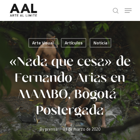
Skip
Menu
to
search
main
content
Arte Visual
Artículos
Noticia
«Nada que cesa» de
Fernando Arias en
MAMBO, Bogotá |
Postergada
By
prensa
31 de marzo de 2020