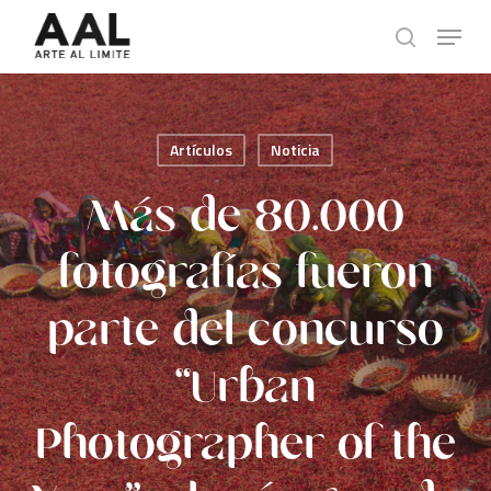
Skip
Menu
to
search
main
content
Artículos
Noticia
Más de 80.000
fotografías fueron
parte del concurso
“Urban
Photographer of the