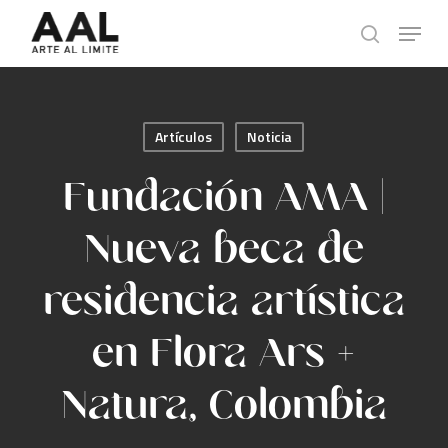
Skip
Menu
to
search
main
content
Artículos
Noticia
Fundación AMA |
Nueva beca de
residencia artística
en Flora Ars +
Natura, Colombia