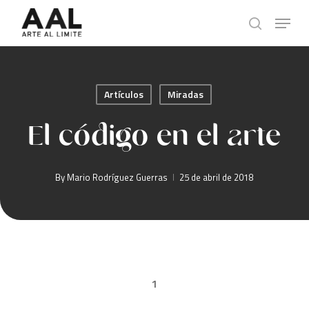
Skip
Menu
to
search
main
content
Artículos
Miradas
El código en el arte
By
Mario Rodríguez Guerras
25 de abril de 2018
1