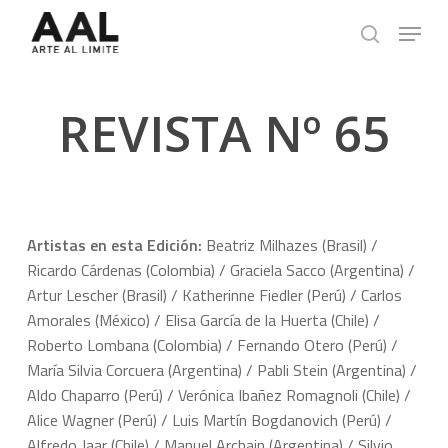
Skip
Menu
to
search
main
content
REVISTA Nº 65
Artistas en esta Edición:
Beatriz Milhazes (Brasil) /
Ricardo Cárdenas (Colombia) / Graciela Sacco (Argentina) /
Artur Lescher (Brasil) / Katherinne Fiedler (Perú) / Carlos
Amorales (México) / Elisa García de la Huerta (Chile) /
Roberto Lombana (Colombia) / Fernando Otero (Perú) /
María Silvia Corcuera (Argentina) / Pabli Stein (Argentina) /
Aldo Chaparro (Perú) / Verónica Ibañez Romagnoli (Chile) /
Alice Wagner (Perú) / Luis Martín Bogdanovich (Perú) /
Alfredo Jaar (Chile) / Manuel Archain (Argentina) / Silvio