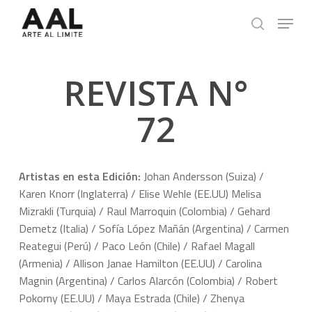
Skip
Menu
to
search
main
content
REVISTA N°
72
Artistas en esta Edición:
Johan Andersson (Suiza) /
Karen Knorr (Inglaterra) / Elise Wehle (EE.UU) Melisa
Mizrakli (Turquia) / Raul Marroquin (Colombia) / Gehard
Demetz (Italia) / Sofía López Mañán (Argentina) / Carmen
Reategui (Perú) / Paco León (Chile) / Rafael Magall
(Armenia) / Allison Janae Hamilton (EE.UU) / Carolina
Magnin (Argentina) / Carlos Alarcón (Colombia) / Robert
Pokorny (EE.UU) / Maya Estrada (Chile) / Zhenya