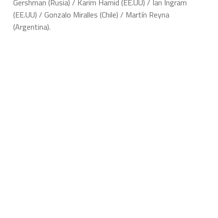
Gershman (Rusia) / Karim Hamid (EE.UU) / Ian Ingram
(EE.UU) / Gonzalo Miralles (Chile) / Martín Reyna
(Argentina).