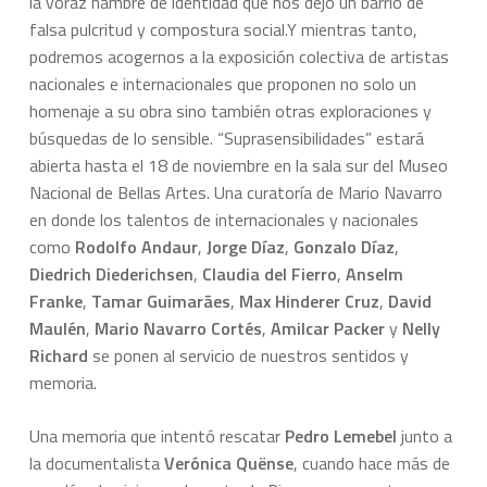
la voraz hambre de identidad que nos dejó un barrio de
falsa pulcritud y compostura social.
Y mientras tanto,
podremos acogernos a la exposición colectiva de artistas
nacionales e internacionales que proponen no solo un
homenaje a su obra sino también otras exploraciones y
búsquedas de lo sensible. “Suprasensibilidades” estará
abierta hasta el 18 de noviembre en la sala sur del Museo
Nacional de Bellas Artes. Una curatoría de Mario Navarro
en donde los talentos de internacionales y nacionales
como
Rodolfo Andaur
,
Jorge Díaz
,
Gonzalo Díaz
,
Diedrich Diederichsen
,
Claudia del Fierro
,
Anselm
Franke
,
Tamar Guimarães
,
Max Hinderer Cruz
,
David
Maulén
,
Mario Navarro Cortés
,
Amilcar Packer
y
Nelly
Richard
se ponen al servicio de nuestros sentidos y
memoria.
Una memoria que intentó rescatar
Pedro Lemebel
junto a
la documentalista
Verónica Quënse
, cuando hace más de