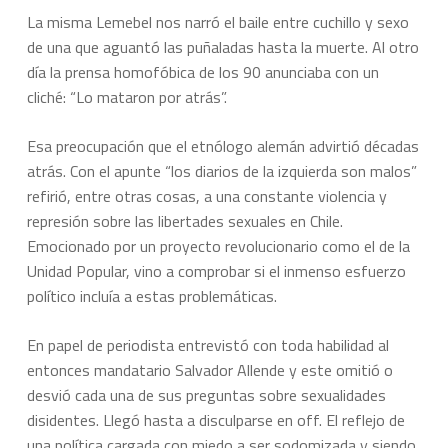
La misma Lemebel nos narró el baile entre cuchillo y sexo
de una que aguantó las puñaladas hasta la muerte. Al otro
día la prensa homofóbica de los 90 anunciaba con un
cliché: “Lo mataron por atrás”.
Esa preocupación que el etnólogo alemán advirtió décadas
atrás. Con el apunte “los diarios de la izquierda son malos”
refirió, entre otras cosas, a una constante violencia y
represión sobre las libertades sexuales en Chile.
Emocionado por un proyecto revolucionario como el de la
Unidad Popular, vino a comprobar si el inmenso esfuerzo
político incluía a estas problemáticas.
En papel de periodista entrevistó con toda habilidad al
entonces mandatario Salvador Allende y este omitió o
desvió cada una de sus preguntas sobre sexualidades
disidentes. Llegó hasta a disculparse
en off
. El reflejo de
una política cargada con miedo a ser sodomizada y siendo