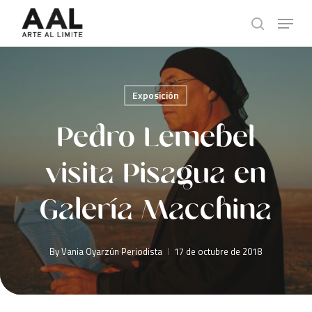
Skip
Menu
to
search
main
content
Exposición
Pedro Lemebel
visita Pisagua en
Galería Macchina
By
Vania Oyarzún Periodista
17 de octubre de 2018