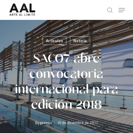
Skip
Menu
to
search
main
content
Artículos
Noticia
SACO7 abre
convocatoria
internacional para
edición 2018
By
prensa
16 de diciembre de 2017