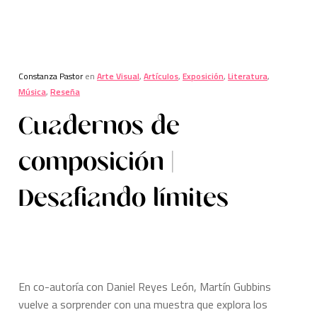
Constanza Pastor
en
Arte Visual
,
Artículos
,
Exposición
,
Literatura
,
Música
,
Reseña
Cuadernos de
composición |
Desafiando límites
En co-autoría con Daniel Reyes León, Martín Gubbins
vuelve a sorprender con una muestra que explora los