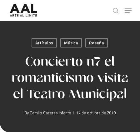
Skip
Menu
to
search
main
content
Artículos
Música
Reseña
Concierto n7 el
romanticismo visita
el Teatro Municipal
By
Camilo Caceres Infante
17 de octubre de 2019