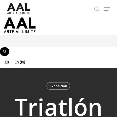
Skip
Menu
to
search
main
content
Es
En
(
In
)
Exposición
Triatlón