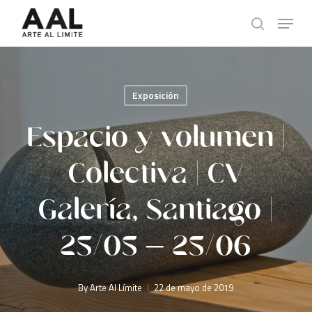
Skip
Menu
to
search
main
content
Exposición
Espacio y volumen |
Colectiva | CV
Galería, Santiago |
25/05 – 25/06
By
Arte Al Límite
22 de mayo de 2019