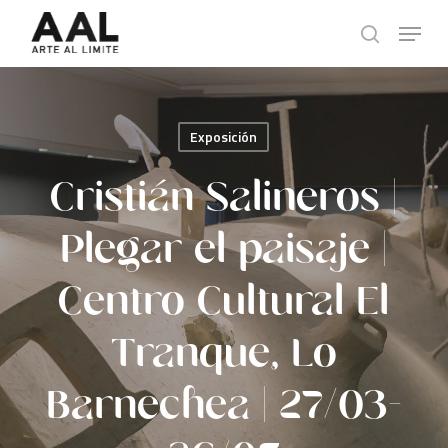
Skip
Menu
to
search
main
content
Exposición
Cristián Salineros |
Plegar el paisaje |
Centro Cultural El
Tranque, Lo
Barnechea | 27/03-