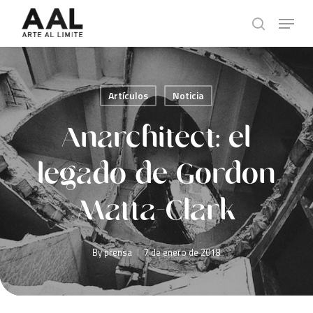
Skip
Menu
to
search
main
content
Artículos
Noticia
Anarchitect: el
legado de Gordon
Matta-Clark
By
prensa
7 de enero de 2018