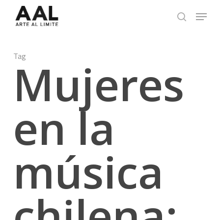
Skip
Menu
to
search
main
content
Tag
Mujeres
en la
música
chilena: