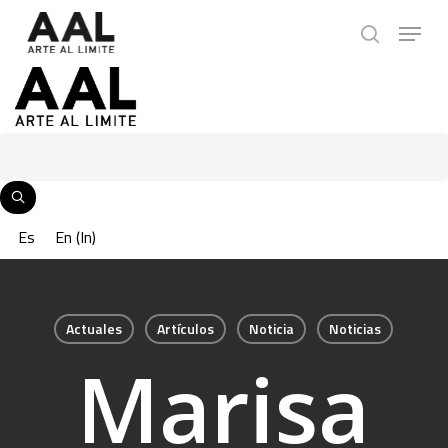
Skip
Menu
to
search
main
content
Es
En
(
In
)
Actuales
Artículos
Noticia
Noticias
Marisa