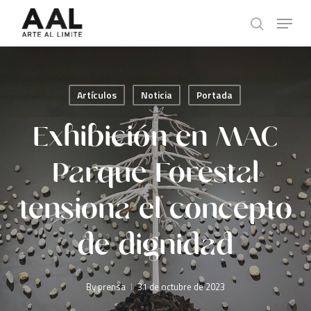
Skip
Menu
to
search
main
content
Artículos
Noticia
Portada
Exhibición en MAC
Parque Forestal
tensiona el concepto
de dignidad
By
prensa
31 de octubre de 2023