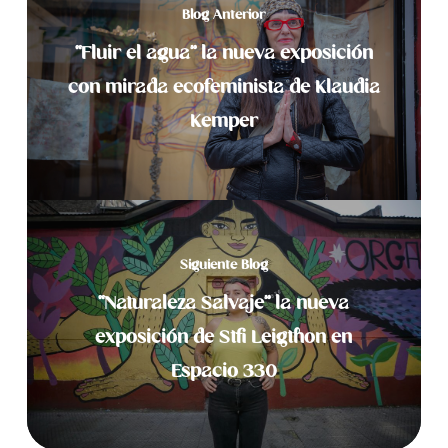
Blog Anterior
“Fluir el agua” la nueva exposición
con mirada ecofeminista de Klaudia
Kemper
Siguiente Blog
“Naturaleza Salvaje” la nueva
exposición de Stfi Leigthon en
Espacio 330