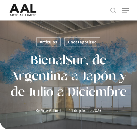
Skip
Menu
to
search
main
content
Artículos
Uncategorized
BienalSur, de
Argentina a Japón y
de Julio a Diciembre
By
Arte Al Límite
11 de julio de 2023