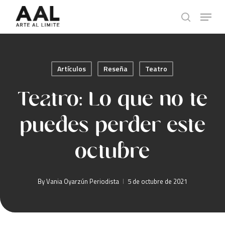
Skip
Menu
to
search
main
content
Artículos
Reseña
Teatro
Teatro: Lo que no te
puedes perder este
octubre
By
Vania Oyarzún Periodista
5 de octubre de 2021