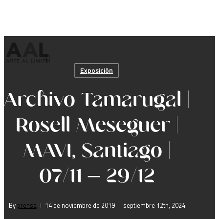
Skip
to
main
content
search
Menu
Exposición
Archivo Tamarugal |
Rosell Meseguer |
MAVI, Santiago |
07/11 – 29/12
By
prensa
14 de noviembre de 2019
septiembre 12th, 2024