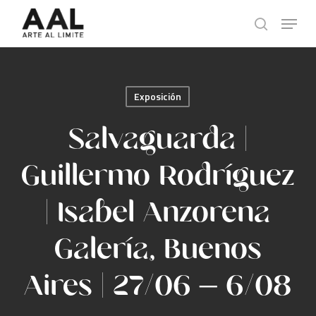
Skip
Menu
to
search
main
content
Exposición
Salvaguarda |
Guillermo Rodríguez
| Isabel Anzorena
Galería, Buenos
Aires | 27/06 – 6/08