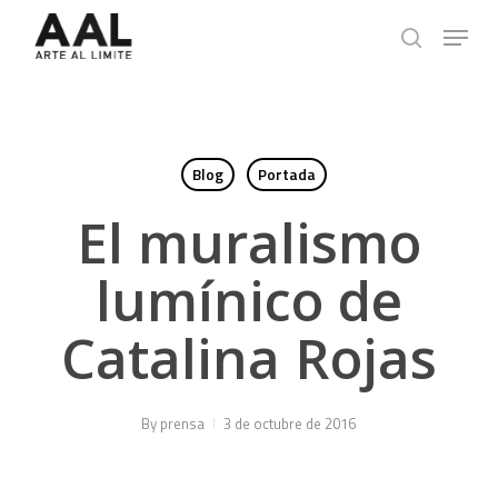
Skip
Menu
to
search
main
content
Blog
Portada
El muralismo
lumínico de
Catalina Rojas
By
prensa
3 de octubre de 2016