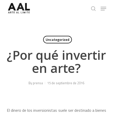
Skip
Menu
to
search
main
content
Uncategorized
¿Por qué invertir
en arte?
By
prensa
15 de septiembre de 2016
El dinero de los inversionistas suele ser destinado a bienes