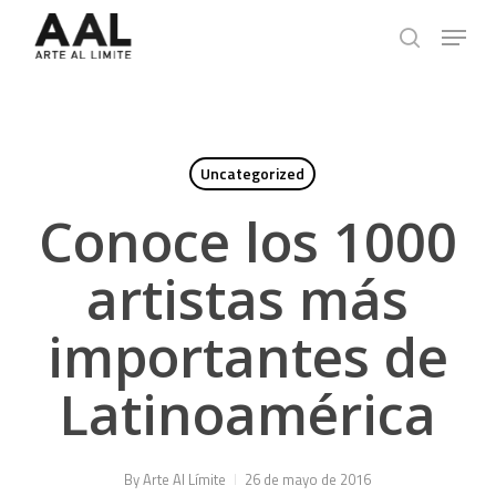
Skip
Menu
to
search
main
content
Uncategorized
Conoce los 1000
artistas más
importantes de
Latinoamérica
By
Arte Al Límite
26 de mayo de 2016