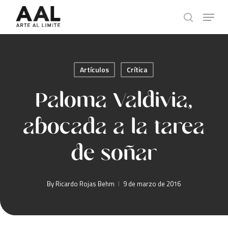
Skip
Menu
to
search
main
content
Artículos
Crítica
Paloma Valdivia,
abocada a la tarea
de soñar
By
Ricardo Rojas Behm
9 de marzo de 2016