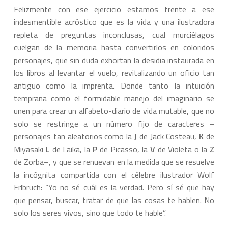
Felizmente con ese ejercicio estamos frente a ese
indesmentible acróstico que es la vida y una ilustradora
repleta de preguntas inconclusas, cual murciélagos
cuelgan de la memoria hasta convertirlos en coloridos
personajes, que sin duda exhortan la desidia instaurada en
los libros al levantar el vuelo, revitalizando un oficio tan
antiguo como la imprenta. Donde tanto la intuición
temprana como el formidable manejo del imaginario se
unen para crear un alfabeto-diario de vida mutable, que no
solo se restringe a un número fijo de caracteres –
personajes tan aleatorios como la
J
de Jack Costeau,
K
de
Miyasaki
L
de Laika, la
P
de Picasso, la
V
de Violeta o la
Z
de Zorba–, y que se renuevan en la medida que se resuelve
la incógnita compartida con el célebre ilustrador Wolf
Erlbruch: “Yo no sé cuál es la verdad. Pero sí sé que hay
que pensar, buscar, tratar de que las cosas te hablen. No
solo los seres vivos, sino que todo te hable”.