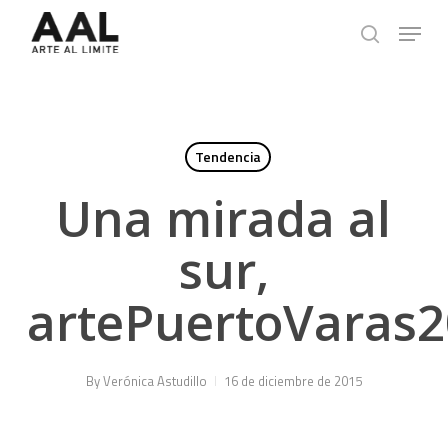
Skip
Menu
to
search
main
content
Tendencia
Una mirada al
sur,
artePuertoVaras
By
Verónica Astudillo
16 de diciembre de 2015