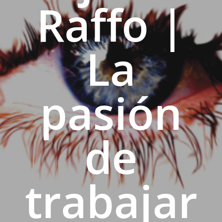
Raffo |
La
pasión
de
trabajar