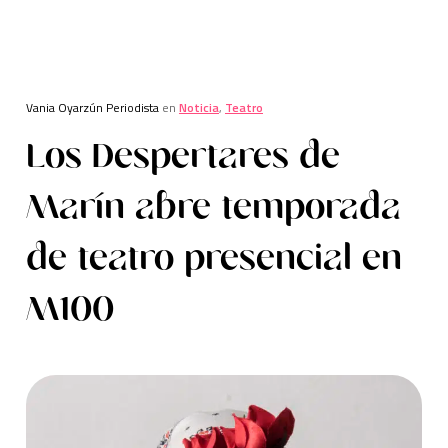
Vania Oyarzún Periodista
en
Noticia
,
Teatro
Los Despertares de
Marín abre temporada
de teatro presencial en
M100