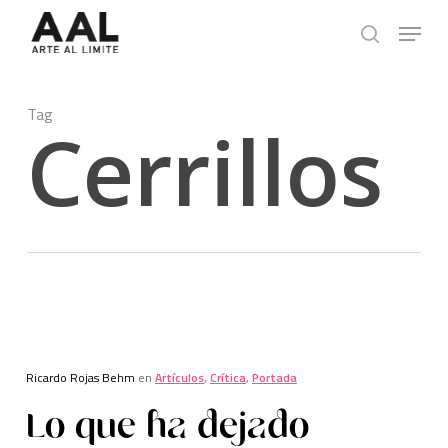
Skip
Menu
to
search
main
content
Tag
Cerrillos
Ricardo Rojas Behm
en
Artículos
,
Crítica
,
Portada
Lo que ha dejado