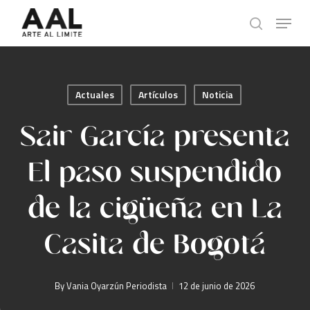
Skip
Menu
to
search
main
content
Actuales
Artículos
Noticia
Sair García presenta
El paso suspendido
de la cigüeña en La
Casita de Bogotá
By
Vania Oyarzún Periodista
12 de junio de 2026