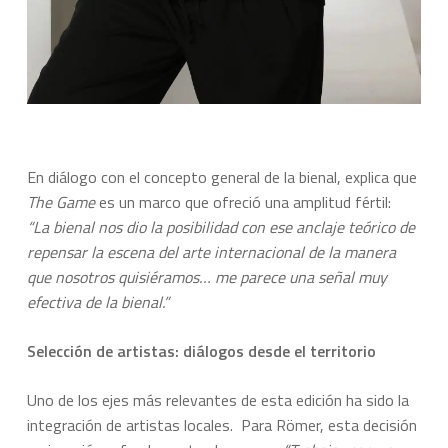
En diálogo con el concepto general de la bienal, explica que
The Game
es un marco que ofreció una amplitud fértil:
“La bienal nos dio la posibilidad con ese anclaje teórico de
repensar la escena del arte internacional de la manera
que nosotros quisiéramos… me parece una señal muy
efectiva de la bienal.”
Selección de artistas: diálogos desde el territorio
Uno de los ejes más relevantes de esta edición ha sido la
integración de artistas locales. Para Römer, esta decisión