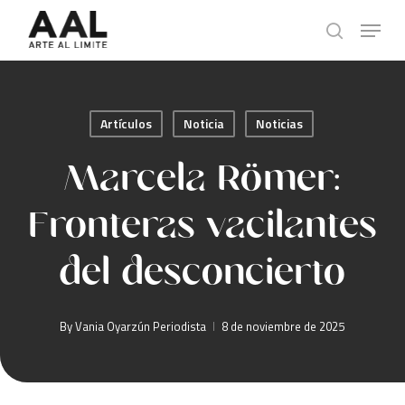
Skip
Menu
to
search
main
content
Artículos
Noticia
Noticias
Marcela Römer:
Fronteras vacilantes
del desconcierto
By
Vania Oyarzún Periodista
8 de noviembre de 2025