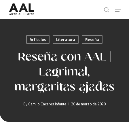
Skip
Menu
to
search
main
content
Artículos
Literatura
Reseña
Reseña con AAL |
Lagrimal,
margaritas ajadas
By
Camilo Caceres Infante
26 de marzo de 2020