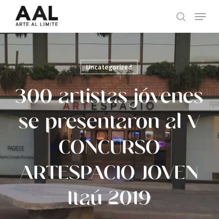
Skip
Menu
to
search
main
content
Uncategorized
300 artistas jóvenes
se presentaron al V
CONCURSO
ARTESPACIO JOVEN
Itaú 2019