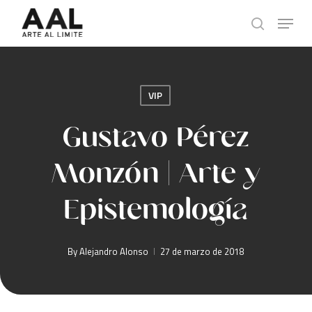
Skip
Menu
to
search
main
content
VIP
Gustavo Pérez
Monzón | Arte y
Epistemología
By
Alejandro Alonso
27 de marzo de 2018