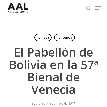
Skip
Menu
to
search
main
content
Portada
Tendencia
El Pabellón de
Bolivia en la 57ª
Bienal de
Venecia
By
prensa
8 de mayo de 2017