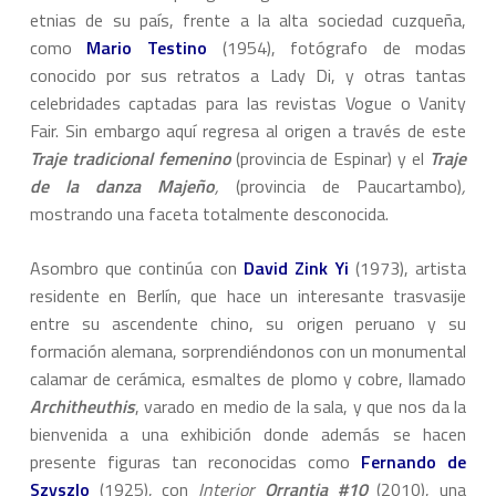
etnias de su país, frente a la alta sociedad cuzqueña,
como
Mario Testino
(1954), fotógrafo de modas
conocido por sus retratos a Lady Di, y otras tantas
celebridades captadas para las revistas Vogue o Vanity
Fair. Sin embargo aquí regresa al origen a través de este
Traje tradicional femenino
(provincia de Espinar) y el
Traje
de la danza Majeño
,
(provincia de Paucartambo)
,
mostrando una faceta totalmente desconocida.
Asombro que continúa con
David Zink Yi
(1973), artista
residente en Berlín, que hace un interesante trasvasije
entre su ascendente chino, su origen peruano y su
formación alemana, sorprendiéndonos con un monumental
calamar de cerámica, esmaltes de plomo y cobre, llamado
Architheuthis
, varado en medio de la sala, y que nos da la
bienvenida a una exhibición donde además se hacen
presente figuras tan reconocidas como
Fernando de
Szyszlo
(1925), con
Interior
Orrantia #10
(2010), una