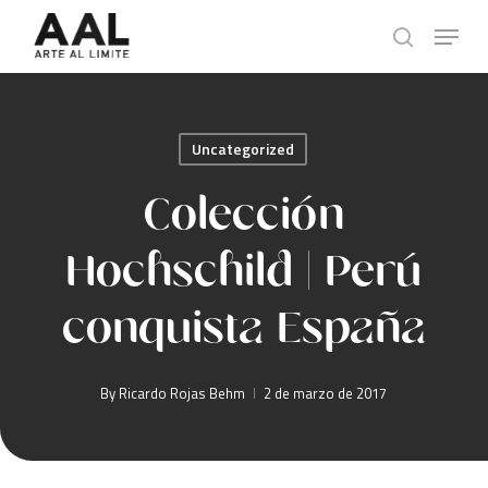
Skip
Menu
to
search
main
content
Uncategorized
Colección
Hochschild | Perú
conquista España
By
Ricardo Rojas Behm
2 de marzo de 2017