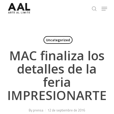
Skip
Menu
to
search
main
content
Uncategorized
MAC finaliza los
detalles de la
feria
IMPRESIONARTE
By
prensa
12 de septiembre de 2016