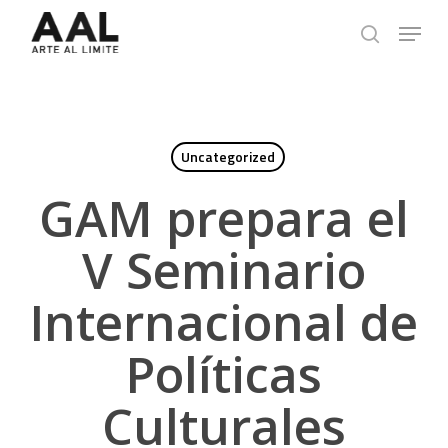
Skip
Menu
to
search
main
content
Uncategorized
GAM prepara el
V Seminario
Internacional de
Políticas
Culturales